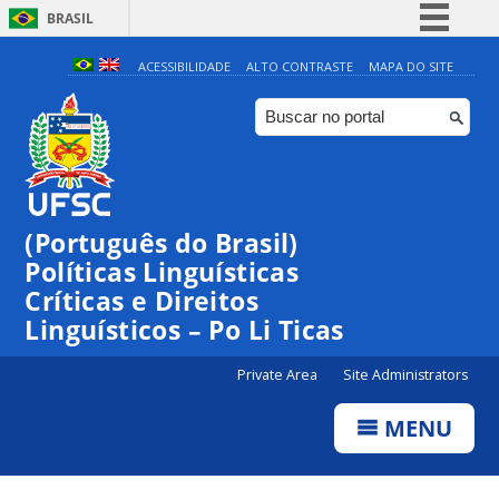
BRASIL
Simplifique!
ACESSIBILIDADE
ALTO CONTRASTE
MAPA DO SITE
Comunica BR
Participe
Acesso à informação
Legislação
(Português do Brasil)
Canais
Políticas Linguísticas
Críticas e Direitos
Linguísticos – Po Li Ticas
Private Area
Site Administrators
MENU