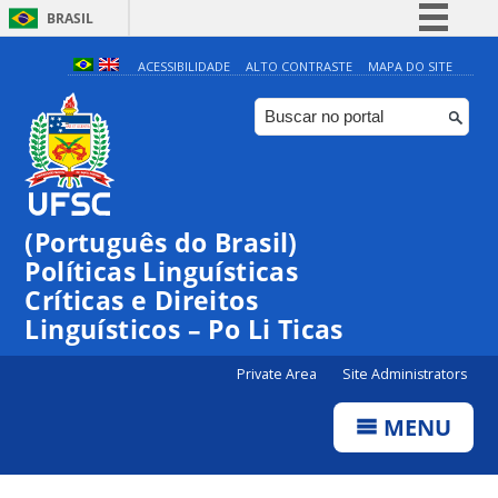
BRASIL
Simplifique!
ACESSIBILIDADE
ALTO CONTRASTE
MAPA DO SITE
Comunica BR
Participe
Acesso à informação
Legislação
(Português do Brasil)
Canais
Políticas Linguísticas
Críticas e Direitos
Linguísticos – Po Li Ticas
Private Area
Site Administrators
MENU