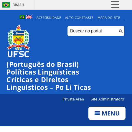
BRASIL
Simplifique!
ACESSIBILIDADE
ALTO CONTRASTE
MAPA DO SITE
Comunica BR
Participe
Acesso à informação
Legislação
(Português do Brasil)
Canais
Políticas Linguísticas
Críticas e Direitos
Linguísticos – Po Li Ticas
Private Area
Site Administrators
MENU