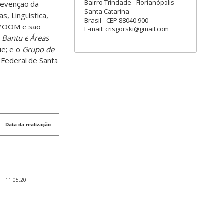
Bairro Trindade - Florianópolis -
revenção da
Santa Catarina
s, Linguística,
Brasil - CEP 88040-900
ma ZOOM e são
E-mail: crisgorski@gmail.com
 Bantu e Áreas
ue; e o
Grupo de
Federal de Santa
Data da realização
11.05.20