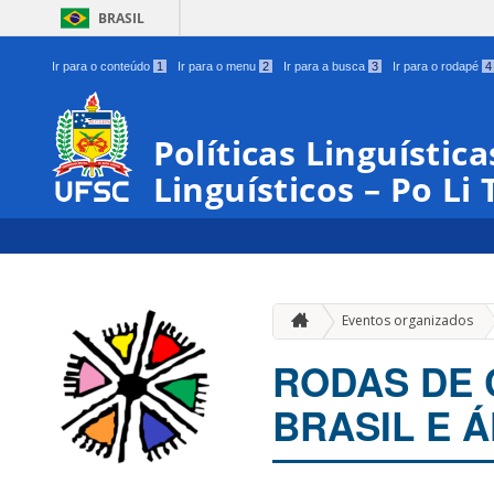
BRASIL
Ir para o conteúdo
1
Ir para o menu
2
Ir para a busca
3
Ir para o rodapé
4
Políticas Linguística
Linguísticos – Po Li 
Eventos organizados
RODAS DE 
BRASIL E Á