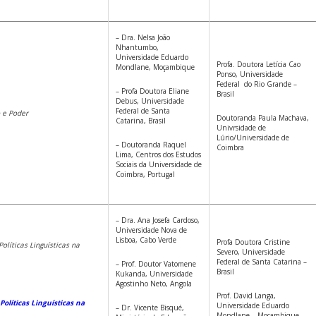
– Dra. Nelsa João
Nhantumbo,
Universidade Eduardo
Profa. Doutora Letícia Cao
Mondlane, Moçambique
Ponso, Universidade
Federal do Rio Grande –
– Profa Doutora Eliane
Brasil
Debus, Universidade
Federal de Santa
 e Poder
Doutoranda Paula Machava,
Catarina, Brasil
Univrsidade de
Lúrio/Universidade de
– Doutoranda Raquel
Coimbra
Lima, Centros dos Estudos
Sociais da Universidade de
Coimbra, Portugal
– Dra. Ana Josefa Cardoso,
Universidade Nova de
Lisboa, Cabo Verde
Profa Doutora Cristine
Políticas Linguísticas na
Severo, Universidade
Federal de Santa Catarina –
– Prof. Doutor Vatomene
Brasil
Kukanda, Universidade
Agostinho Neto, Angola
Prof. David Langa,
Políticas Linguísticas na
Universidade Eduardo
– Dr. Vicente Bisqué,
Mondlane – Moçambique