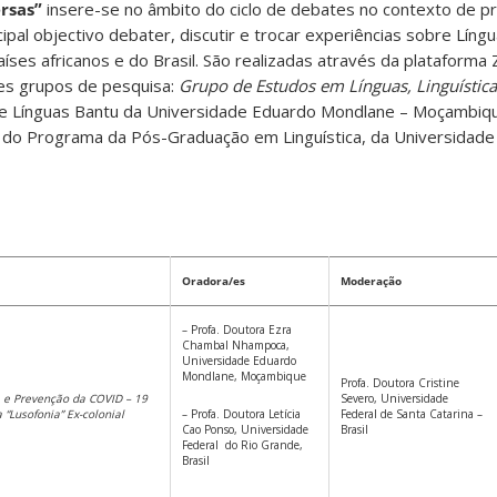
rsas”
insere-se no âmbito do ciclo de debates no contexto de p
al objectivo debater, discutir e trocar experiências sobre Língua
países africanos e do Brasil. São realizadas através da platafor
es grupos de pesquisa:
Grupo de Estudos em Línguas, Linguística
de Línguas Bantu da Universidade Eduardo Mondlane – Moçambiq
do Programa da Pós-Graduação em Linguística, da Universidade 
Oradora/es
Moderação
– Profa. Doutora Ezra
Chambal Nhampoca,
Universidade Eduardo
Mondlane, Moçambique
Profa. Doutora Cristine
s e Prevenção da COVID – 19
Severo, Universidade
 “Lusofonia” Ex-colonial
– Profa. Doutora Letícia
Federal de Santa Catarina –
Cao Ponso, Universidade
Brasil
Federal do Rio Grande,
Brasil