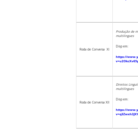
Produção de ma
multilingues
Disp em:
Roda de Conversa XI
https://www.
v=u2OkcXv65
Direitos Lingu
multilíngues
Disp em:
Roda de Conversa XII
https://www.
v=q3Zwxh3JX