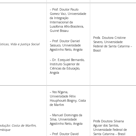
– Prof. Doutor Paulo
Gomez Vaz, Universidade
da Integração
Internacional da
Lusofonia Afro-Brasileira,
Guiné Bissau
Profa. Doutora Cristine
– Prof. Doutor Daniel
Severo, Universidade
sticas, Vida e Justiça Social
Sassuco, Universidade
Federal de Santa Catarina –
Agostinho Neto, Angola
Brasil
– Dr. Ezequiel Bernardo,
Instituto Superior de
Ciências da Educação,
Angola
– Yeo N’gana,
Universidade Félix
Houphouèt-Boigny, Costa
de Marfim
– Manuel Domingos da
Silva, Universidade
Profa Doutora Silvana
Agostinho Neto, Angola
radução: Costa de Marfim,
Aguiar dos Santos,
ambique
Universidade Federal de
– Prof. Doutor David
Santa Catarina – Brasil