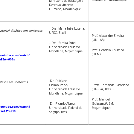
Ministério da Educação e
Desenvolvimento
Humano, Moçambique
– Dra. Maria Inêz Lucena,
terial didático em contextos
UFSC, Brasil
Prof. Alexandre Silveira
(UNILAB)
– Dra. Samira Patel,
Universidade Eduardo
Prof. Gervásio Chumbo
Mondlane, Moçambique
(UEM)
youtube.com/watch?
pE&t=609s
-Dr. Feliciano
ísticos em contextos
Chimbutane,
Profa. Fernanda Castelano
Universidade Eduardo
(UFSCar, Brasil)
Mondlane, Moçambique
Prof. Manuel
-Dr. Ricardo Abreu,
Guissemo(UEM,
youtube.com/watch?
Universidade Federal de
Moçambique)
Yw&t=321s
Sergipe, Brasil