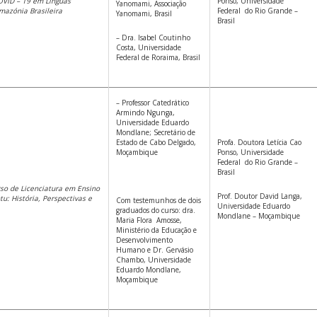
OVID – 19 em Línguas
Ponso, Universidade
Yanomami, Associação
mazónia Brasileira
Federal do Rio Grande –
Yanomami, Brasil
Brasil
– Dra. Isabel Coutinho
Costa, Universidade
Federal de Roraima, Brasil
– Professor Catedrático
Armindo Ngunga,
Universidade Eduardo
Mondlane; Secretário de
Estado de Cabo Delgado,
Profa. Doutora Letícia Cao
Moçambique
Ponso, Universidade
Federal do Rio Grande –
Brasil
so de Licenciatura em Ensino
Prof. Doutor David Langa,
tu: História, Perspectivas e
Com testemunhos de dois
Universidade Eduardo
graduados do curso: dra.
Mondlane – Moçambique
Maria Flora Amosse,
Ministério da Educação e
Desenvolvimento
Humano e Dr. Gervásio
Chambo, Universidade
Eduardo Mondlane,
Moçambique