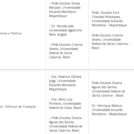
– Profa Doutora Teresa
Manjate, Universidade
Eduardo Mondlane,
Profa. Doutora Ezra
Moçambique
Chambal Nhampoca,
Universidade Eduardo
Mondlane – Moçambique
– Dr. Nsimba José,
Universidade Agostinho
sino e Política
Neto, Angola
Profa Doutora Cristine
Severo, Universidade
Federal de Santa Catarina –
– Profa Doutora Cristine
Brasil
Severo, Universidade
Federal de Santa
Catarina, Brasil
– Dra. Rosalina Zamora
Jorge, Universidade
Profa Doutora Silvana
Eduardo Mondlane,
Aguiar dos Santos,
Moçambique
Universidade Federal de
Santa Catarina – Brasil
– Dra. Kátia Lucy
Pinheiro, Universidade
Dr. Henrique Mateus,
ais Políticas de Tradução
Federal do Ceará, Brasil
Universidade Eduardo
Mondlane – Moçambique
– Profa Doutora Silvana
Aguiar dos Santos,
Universidade Federal de
Santa Catarina, Brasil