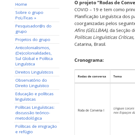
O projeto “Rodas de Conve
Home
COVID – 19 e tem como princip
Sobre o grupo
Planificação Linguística dos 
PoLiTicas »
coorganizadas pelos seguint
Pesquisador@s do
Afins (GELLBAA)
, da Secção 
grupo
Políticas Linguísticas Críticas,
Projetos do grupo
Catarina, Brasil.
Anticolonialismos,
(De)colonialidades,
Sul Global e Política
Cronograma:
Linguística
Direitos Linguísticos
Rodas de conversa
Tema
Observatório do
Direito Linguístico
Educação e políticas
linguísticas
Políticas Linguísticas:
Línguas Locai
Roda de Conversa I
discussão teórico-
nos Espaços da
metodológica
Políticas de imigração
e refúgio