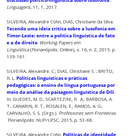
Linguagens,
11, 1, 2017.
SILVEIRA, Alexandre Cohn; DIAS, Christiane da Silva.
Tecendo uma ideia crítica sobre a lusofonia em
Timor-Leste: entre a política linguística de fato
e a de direito
.
Working Papers em
Linguística
(Florianópolis. Online), v. 16, n. 2, 2015. p.
139-161.
SILVEIRA, Alexandre. C.; DIAS, Christiane S. ; BRITO,
R. L.
Políticas linguísticas e práticas
pedagógicas: o ensino de língua portuguesa por
meio da análise da paisagem linguística de Díli
.
In: GUEDES, M. D.; SCARTEZINI, R. A.; BARBOSA, A.
T.; CANARIN, R. T.; ROSALEN, E.; RAMOS, A. G.;
CARVALHO, S. S. (Orgs.).
Professores sem Fronteiras
.
Florianópolis: NUP/UFSC, 2015, p. 53-68.
SILVEIRA, Alexandre Cohn.
Políticas de identidade