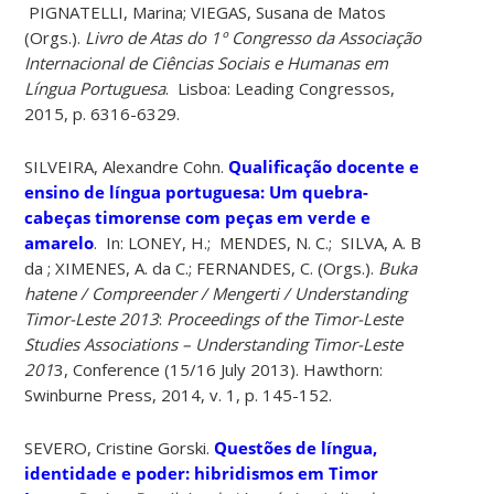
PIGNATELLI, Marina; VIEGAS, Susana de Matos
(Orgs.).
Livro de Atas do 1º Congresso da Associação
Internacional de Ciências Sociais e Humanas em
Língua Portuguesa
. Lisboa: Leading Congressos,
2015, p. 6316-6329.
SILVEIRA, Alexandre Cohn.
Qualificação docente e
ensino de língua portuguesa: Um quebra-
cabeças timorense com peças em verde e
amarelo
. In: LONEY, H.; MENDES, N. C.; SILVA, A. B
da ; XIMENES, A. da C.; FERNANDES, C. (Orgs.).
Buka
hatene / Compreender / Mengerti / Understanding
Timor-Leste 2013
:
Proceedings of the Timor-Leste
Studies Associations – Understanding Timor-Leste
201
3, Conference (15/16 July 2013). Hawthorn:
Swinburne Press, 2014, v. 1, p. 145-152.
SEVERO, Cristine Gorski.
Questões de língua,
identidade e poder: hibridismos em Timor