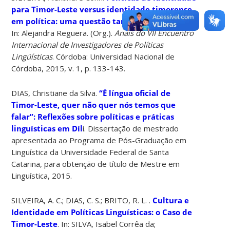
para Timor-Leste versus identidade timorense
em política: uma questão também linguística
.
In: Alejandra Reguera. (Org.).
Anais do VII Encuentro
Internacional de Investigadores de Políticas
Lingüísticas
. Córdoba: Universidad Nacional de
Córdoba, 2015, v. 1, p. 133-143.
DIAS, Christiane da Silva.
“É língua oficial de
Timor-Leste, quer não quer nós temos que
falar”: Reflexões sobre políticas e práticas
linguísticas em Díl
i. Dissertação de mestrado
apresentada ao Programa de Pós-Graduação em
Linguística da Universidade Federal de Santa
Catarina, para obtenção de título de Mestre em
Linguística, 2015.
SILVEIRA, A. C.; DIAS, C. S.; BRITO, R. L. .
Cultura e
Identidade em Políticas Linguísticas: o Caso de
Timor-Leste
. In: SILVA, Isabel Corrêa da;