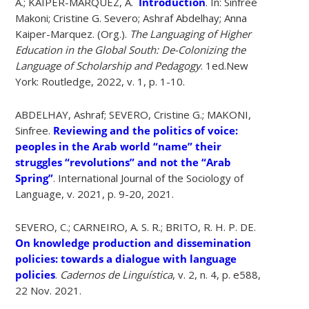
A.; KAIPER-MARQUEZ, A.
Introduction
. In: Sinfree
Makoni; Cristine G. Severo; Ashraf Abdelhay; Anna
Kaiper-Marquez. (Org.).
The Languaging of Higher
Education in the Global South: De-Colonizing the
Language of Scholarship and Pedagogy
. 1ed.New
York: Routledge, 2022, v. 1, p. 1-10.
ABDELHAY, Ashraf; SEVERO, Cristine G.; MAKONI,
Sinfree.
Reviewing and the politics of voice:
peoples in the Arab world “name” their
struggles “revolutions” and not the “Arab
Spring”
. International Journal of the Sociology of
Language, v. 2021, p. 9-20, 2021.
SEVERO, C.; CARNEIRO, A. S. R.; BRITO, R. H. P. DE.
On knowledge production and dissemination
policies: towards a dialogue with language
policies
.
Cadernos de Linguística
, v. 2, n. 4, p. e588,
22 Nov. 2021.