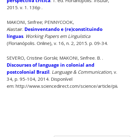
perspectiva crítica
. 1. ed. Florianópolis:
Insular
,
2015. v. 1. 136p .
MAKONI, Sinfree; PENNYCOOK,
Alastair.
Desinventando e (re)constituindo
línguas
.
Working Papers em Linguística
(Florianópolis. Online), v. 16, n. 2, 2015. p. 09-34.
SEVERO, Cristine Gorski; MAKONI, Sinfree. B. .
Discourses of language in colonial and
postcolonial Brazil
.
Language & Communication
, v.
34, p. 95-104, 2014. Disponível
em: http://www.sciencedirect.com/science/article/pii/S027