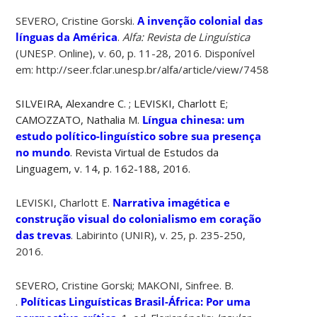
SEVERO, Cristine Gorski.
A invenção colonial das
línguas da América
.
Alfa: Revista de Linguística
(UNESP. Online), v. 60, p. 11-28, 2016. Disponível
em: http://seer.fclar.unesp.br/alfa/article/view/7458
SILVEIRA, Alexandre C. ; LEVISKI, Charlott E
;
CAMOZZATO, Nathalia M.
Língua chinesa: um
estudo político-linguístico sobre sua presença
no mundo
. Revista Virtual de Estudos da
Linguagem, v. 14, p. 162-188, 2016.
LEVISKI, Charlott E.
Narrativa imagética e
construção visual do colonialismo em coração
das trevas
. Labirinto (UNIR), v. 25, p. 235-250,
2016.
SEVERO, Cristine Gorski; MAKONI, Sinfree. B.
.
Políticas Linguísticas Brasil-África: Por uma