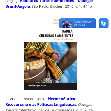
(Orgs.) .
Kadila: culturas e ambientes – Diálogos
Brasil-Angola
. São Paulo: Blucher, 2016. v. 1. 444p .
SEVERO, Cristine Gorski.
Hermenêutica
Ricoeuriana e as Políticas Linguísticas
.
Gavagai:
Revista Interdisciplinar de Humanidades
, v. 2, p. 32-