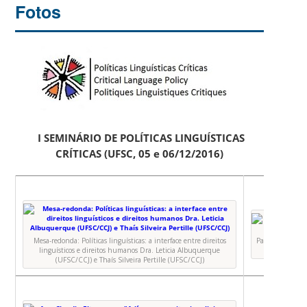
Fotos
I SEMINÁRIO DE POLÍTICAS LINGUÍSTICAS
CRÍTICAS (UFSC, 05 e 06/12/2016)
Mesa-redonda: Políticas linguísticas: a interface entre direitos
Palestra – Do co
linguísticos e direitos humanos Dra. Leticia Albuquerque
(UFSC/CCJ) e Thaís Silveira Pertille (UFSC/CCJ)