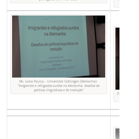
Ms. Liona Paulus – Universität Göttingen (Alemanha) .
“Imigrantes e refugiados surdos na Alemanha: desafios de
políticas linguísticas e de tradução”
Dr. Rodrigo Ros