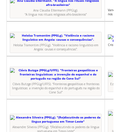
Vanessa Elsas (PP
Ana Claudia Eltermann (PPGLg).
nos Movimentos P
“A língua nos rituais religiosos afro-brasileiros”
Cristine G Severo
Heloísa Tramontim (PPGLg). “Violência e racismo linguístico em
Angola: causas e consequências”.
Clóvis Butzge (PPGLg/UFFS). “Fronteiras geopolíticas e fronteiras
Ezequiel Bernar
linguísticas: a invenção do espanhol e do português na região do
Cone Sul”
Alexandre Silveira (PPGLg). “(Re)discutindo os poderes da língua
Dra. Silvana
portuguesa em Timor-Leste”
linguísticas e