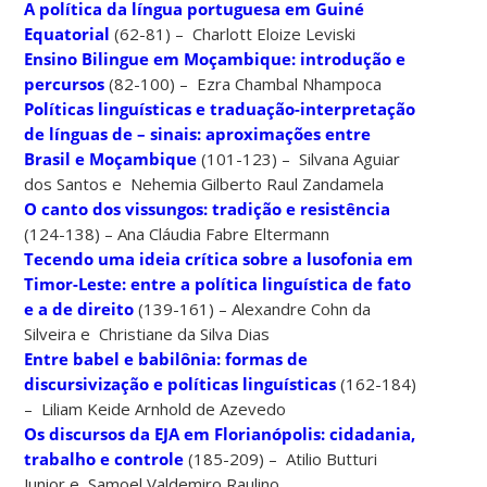
A política da língua portuguesa em Guiné
Equatorial
(62-81) – Charlott Eloize Leviski
Ensino Bilingue em Moçambique: introdução e
percursos
(82-100) – Ezra Chambal Nhampoca
Políticas linguísticas e traduação-interpretação
de línguas de – sinais: aproximações entre
Brasil e Moçambique
(101-123) – Silvana Aguiar
dos Santos e Nehemia Gilberto Raul Zandamela
O canto dos vissungos: tradição e resistência
(124-138) – Ana Cláudia Fabre Eltermann
Tecendo uma ideia crítica sobre a lusofonia em
Timor-Leste: entre a política linguística de fato
e a de direito
(139-161) – Alexandre Cohn da
Silveira e Christiane da Silva Dias
Entre babel e babilônia: formas de
discursivização e políticas linguísticas
(162-184)
– Liliam Keide Arnhold de Azevedo
Os discursos da EJA em Florianópolis: cidadania,
trabalho e controle
(185-209) – Atilio Butturi
Junior e Samoel Valdemiro Raulino