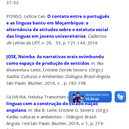
37-52.
PONSO, Letícia Cao.
O contato entre o português
e as línguas bantu em Moçambique: a
alternância de atitudes sobre o estatuto social
das línguas em jovens universitários
.
Cadernos
de Letras da UFF
, v. 26, . 53, p. 121-144, 2016.
JOSE, Nsimba
.
As narrativas orais ovimbundu
como espaço de produção de sentidos
. In: Ilka
Boaventura Leite, Cristine Gorski Severo. (Orgs.).
Kadila: Culturas e Ambientes: Diálogos Brasil-Angola
.
São Paulo: Blucher, 2016, v. , p. 183-198.
OLIVEIRA, Heloísa Tramontim de.
A relação das
línguas com a construção do Estado-nação
angolano
. In: Ilka B. Leite; Cristine G. Severo. (Org.).
Kadila: culturas e ambientes – Diálogos Brasil-
Angola. 1ed.São Paulo: Blucher, 2016, v. 1, p. 219-