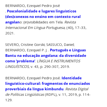
BERNARDO, Ezequiel Pedro José
.
Poscolonialidade e lugares linguísticos
(des)conexos no ensino em contexto rural
angolan
o: (in)visibilidades em Tela.
Revista
Internacional Em Língua Portuguesa
, (40), 17–33,
2021.
SEVERO, Cristine Gorski; SASSUCO, Daniel;
BERNARDO, Ezequiel P. J. .
Português e Línguas
Bantu na educação angolana: da diversidade
como ‘problema’
.
LÍNGUA E INSTRUMENTOS
LINGUÍSTICOS
, v. 43, p. 290-307, 2019.
BERNARDO, Ezequiel Pedro José.
Identidade
linguístico-cultural: fragmentos de enunciados
proverbiais da língua kimbundu
.
Revista Digital
de Políticas Lingüísticas
(RDPL), v. 11, 2019, p. 114-
129.